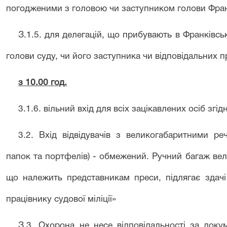
погодженими з головою чи заступником голови Фран
З
.1.5.
для делегацій
,
що прибувають в Франківськ
голови суду, чи його заступника чи відповідальних п
з 10.00 год.
3.1.6.
вільний вхід для всіх зацікавлених осіб згі
3.2.
Вхід відвідувачів з великогабаритними реч
папок та портфелів) - обмежений. Ручний багаж вел
що належить представникам преси, підлягає здачі 
працівнику судової міліції»
З
.3.
Охорона не несе відповідальності за докум