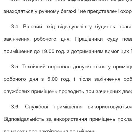
знаходяться у ручному багажі і не представлені охор
З
.
4
.
Вільний вхід відвідувачів у будинок прав
закінчення робочого дня. Працівники суду по
приміщення до 19.00 год. з дотриманням вимог цих 
З
.
5
.
Технічний персонал допускається у приміщ
робочого дня з 6.00 год. і після закінчення р
службових приміщень проводить при зачинених дверя
З
.6.
Службові приміщення використовуються
Відповідальність за використання приміщень покла
до наказу про закріплення приміщень.