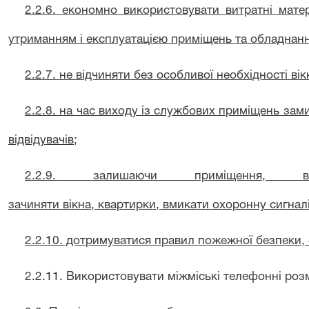
2.2.6.
економно використовувати витратні матер
утриманням
і
експлуатацією приміщень та обладнан
2
.
2
.
7
.
не відчиняти без особливої необхідності вік
2
.
2
.8. на час виходу із службових приміщень зам
відвідувачів
;
2.2.9.
залишаючи приміщення, вими
зачиняти
вікна,
квартирки
,
вмикати
охоронну сигналі
2.2.10. дотримуватися правил пожежної безпеки,
2
.
2
.
11. Використовувати міжміські телефонні ро