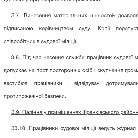
З
.
7
.
Винесення матеріальних цінностей дозволя
підписаною керівництвом суду. Копії перепу
співробітників судової міліції.
3.8.
Під час несення служби працівник судової м
допускає на пост посторонніх осіб і скупчення гром
вестибюлі працівники і відвідувачі дотримува
протипожежної безпеки.
З
.
9
.
Паління у приміщеннях Франківського районн
З
3.10.
Працівники судової міліції ведуть журнал