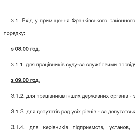
3.1.
Вхід у приміщення Франківськ
ого
районного
порядку:
з 08.00 год.
3.1.1.
для працівників суду-за службовими посві
з 09.00 год.
З
.
1
.
2
.
для працівників інших державних органів -
З
.1.
З
.
для депутатів рад усіх рівн
і
в
-
за депутатсь
З
.1.4.
для керівників підприємств, установ, 