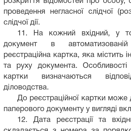
розкриття відомостей про особу, 
проведення негласної слідчої (роз
слідчої дії.
11. На кожний вхідний, у т
документ в автоматизованій
реєстраційна картка, яка містить 
та руху документа. Особливості 
картки визначаються відпов
діловодства.
До реєстраційної картки може 
паперового документу у вигляді вк
12. Дата реєстрації та вхі
складається з номера за порядко