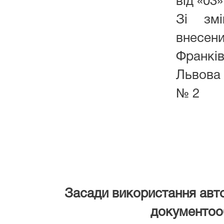
від «03
Зі змі
внесени
Франкі
Львова 
№ 2
Засади використання авт
документоо