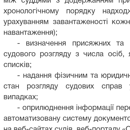
між суддями з додержанням прин
хронологічному порядку надхо
урахуванням завантаженості кожн
навантаження);
- визначення присяжних та 
судового розгляду з числа осіб, 
списків;
- надання фізичним та юридич
стан розгляду судових справ 
випадках;
- оприлюднення інформації пе
автоматизовану систему документо
на веб-сайтах судів, веб-порталу «