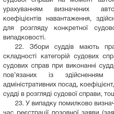
судової справи на момент автом
урахуванням визначених авт
коефіцієнтів навантаження, здій
для розгляду конкретної судо
випадковості.
22. Збори суддів мають пра
складності категорій судових спр
судових справ при виконанні суд
пов’язаних із здійсненням п
адміністративних посад, коефіцієнт
судді в розгляді судової справи, то
23. У випадку помилково визначе
час реєстрації позовної заяви (за