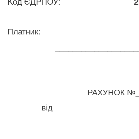
Код ЄДРПОУ:
2
Платник: ____________________
_________________________
РАХУНОК №_
від ____ ____________