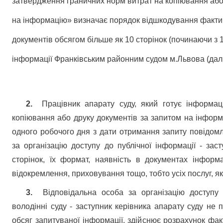
затвердження граничних норм витрат на копіювання або
на інформацію» визначає порядок відшкодування фактич
документів обсягом більше як 10 сторінок (починаючи з 1
інформації Франківським районним судом м.Львова (далі 
2.
Працівник апарату суду, який готує інформаці
копіювання або друку документів за запитом на інформ
одного робочого дня з дати отримання запиту повідо
за організацію доступу до публічної інформації -
засту
сторінок, їх формат, наявність в документах інформ
відокремлення, приховування тощо, тобто усіх послуг, як
3.
В
ідповідальна особа за організацію доступу 
володінні суду - заступник керівника апарату суду не 
обсяг запитуваної інформації, здійснює розрахунок фак