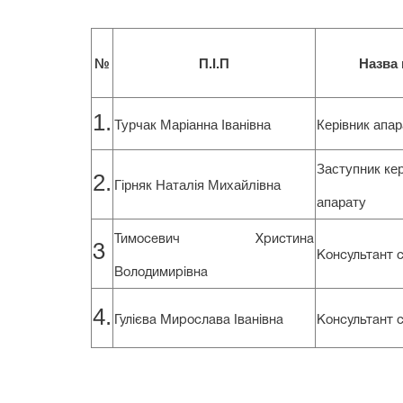
№
П.І.П
Назва
1.
Турчак Маріанна Іванівна
Керівник апар
Заступник кер
2.
Гірняк Наталія Михайлівна
апарату
Тимосевич Христина
3
Консультант 
Володимирівна
4.
Гулієва Мирослава Іванівна
Консультант 