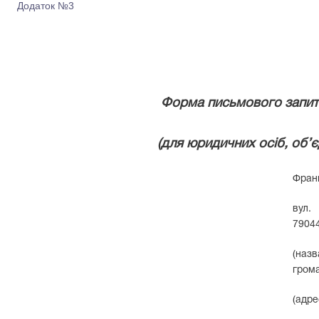
Додаток №3
Форма письмового запит
(для юридичних осіб, об’
Фран
вул
79044
(на
грома
(адре