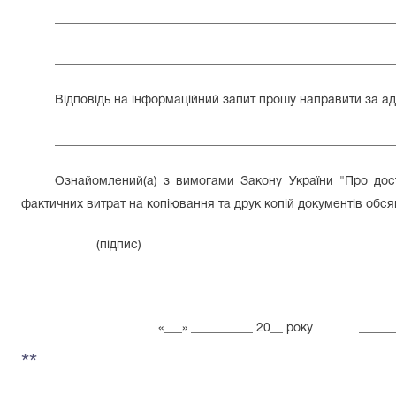
_______________________________________________________
_______________________________________________________
Відповідь на інформаційний запит прошу направити за а
_______________________________________________________
Ознайомлений(а) з вимогами Закону України "Про дост
фактичних витрат на копіювання та друк копій документів обсяг
(підпис)
«___» __________ 20__ року __
**