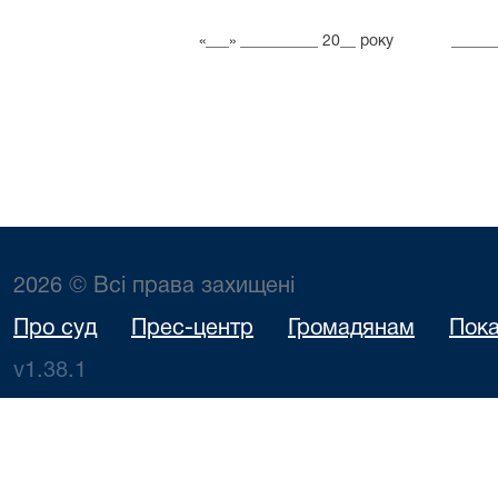
«___» __________ 20__ року __
2026 © Всі права захищені
Про суд
Прес-центр
Громадянам
Пока
v1.38.1