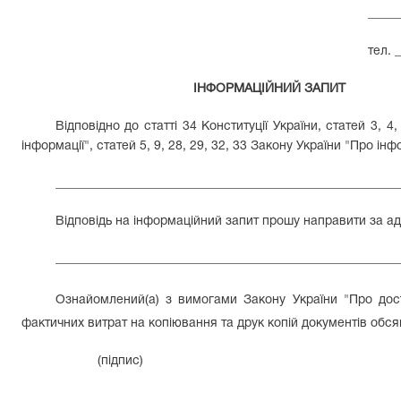
_____
тел. 
ІНФОРМАЦІЙНИЙ ЗАПИТ
Відповідно до статті 34 Конституції України, статей 3, 4
інформації", статей 5, 9, 28, 29, 32, 33 Закону України "Про і
_______________________________________________________
Вiдповідь на iнформацiйний запит прошу направити за а
_______________________________________________________
Ознайомлений(а) з вимогами Закону України "Про дост
фактичних витрат на копіювання та друк копій документів обсяг
(підпис)