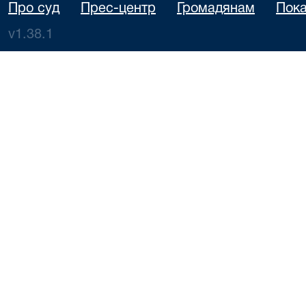
Про суд
Прес-центр
Громадянам
Пока
v1.38.1