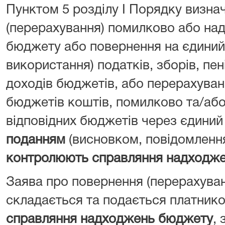
Пунктом 5 розділу I Порядку визна
(перерахування) помилково або над
бюджету або повернення на єдиний 
використання) податків, зборів, пен
доходів бюджетів, або перерахуван
бюджетів коштів, помилково та/або
відповідних бюджетів через єдиний
поданням
(висновком, повідомленн
контролюють справляння надходж
Заява про повернення (перерахува
складається та подається платник
справляння надходжень бюджету
, 