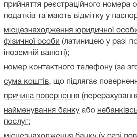
прийняття реєстраційного номера о
податків та мають відмітку у паспорт
місцезнаходження юридичної особ
фізичної особи
(латиницею у разі п
іноземній валюті);
номер контактного телефону (за зг
сума коштів
, що підлягає повернен
причина поверненн
я (перерахуванн
найменування банку
або
небанківс
послуг
;
місцезнаходження банку
(у разі по