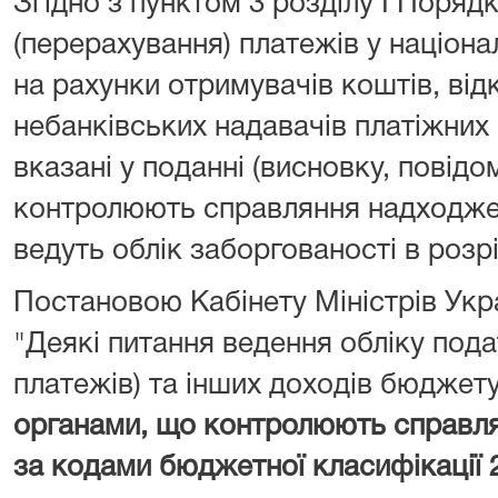
Згідно з пунктом 3 розділу I Поряд
(перерахування) платежів у націона
на рахунки отримувачів коштів, від
небанківських надавачів платіжних 
вказані у поданні (висновку, повідо
контролюють справляння надходжен
ведуть облік заборгованості в розрі
Постановою Кабінету Міністрів Укра
"Деякі питання ведення обліку подат
платежів) та інших доходів бюджет
органами, що контролюють справл
за кодами бюджетної класифікації 