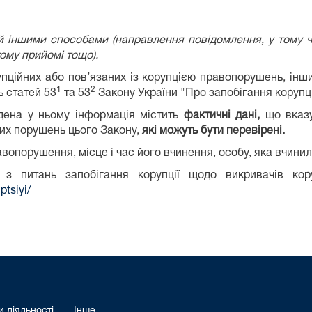
 іншими способами (направлення повідомлення, у тому чи
ому прийомі тощо).
пційних або пов’язаних із корупцією правопорушень, інш
1
2
ь статей 53
та 53
Закону України "Про запобігання корупці
дена у ньому інформація містить
фактичні дані,
що вказу
их порушень цього Закону,
які можуть бути перевірені.
равопорушення, місце і час його вчинення, особу, яка вчин
 з питань запобігання корупції щодо викривачів ко
ptsiyi/
 діяльності
Інше