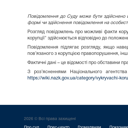
Повідомлення до Суду може бути здійснено й
формі чи здійснення повідомлення на особист
Розгляд повідомлень про можливі факти кору
корупції" здійснюється відповідно до положен
Повідомлення підлягає розгляду, якщо наве
пов’язаного з корупцією правопорушення, інш
Фактичні дані – це відомості про обставини п
З роз’ясненнями Національного агентства
https://wiki.nazk.gov.ua/category/vykryvachi-koru
2026 © Всі права захищені
Про суд
Прес-центр
Громадянам
Показники