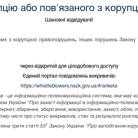
цію або пов'язаного з коруп
Шановні відвідувачі!
их з корупцією правопорушень, інших порушень Закону У
через відкритий для цілодобового доступу
Єдиний портал повідомлень викривачів:
https://whistleblowers.nazk.gov.ua/#/anketa
 - це інформаційно-телекомунікаційна система, яка має к
ом України
"Про захист інформації в інформаційно-телеком
рнет, збирання, зберігання, використання, захист, облік, 
 тому числі про статус викривачів, стан та результати розгл
1
тина третя статті 53
Закону України "Про запобігання коруп