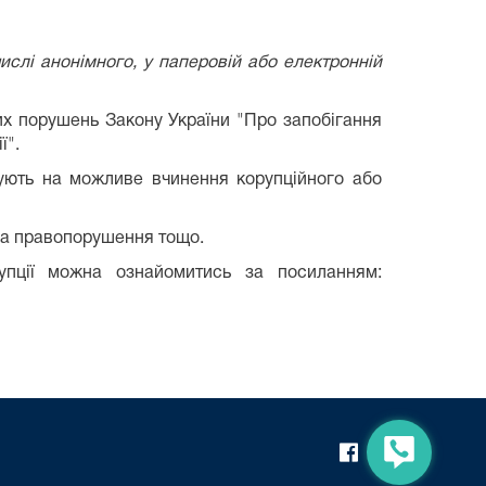
слі анонімного, у паперовій або електронній
их порушень Закону України "Про запобігання
ї".
ють на можливе вчинення корупційного або
ила правопорушення тощо.
рупції можна ознайомитись за посиланням: