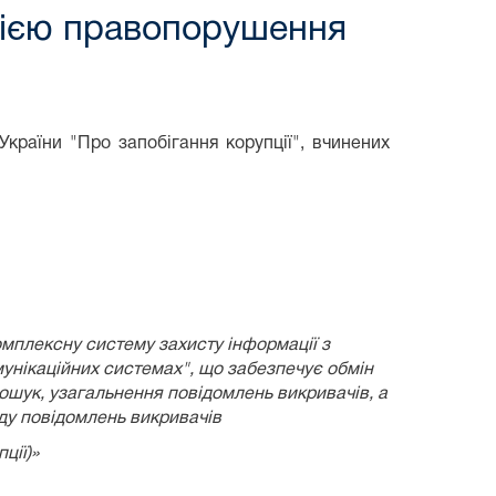
цією правопорушення
країни "Про запобігання корупції", вчинених
омплексну систему захисту інформації з
унікаційних системах", що забезпечує обмін
пошук, узагальнення повідомлень викривачів, а
яду повідомлень викривачів
ції)»