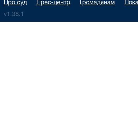
Про суд
Прес-центр
Громадянам
Пока
v1.38.1