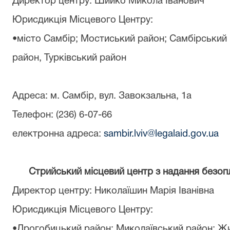
Директор центру
:
Шийко Микола Іванович
Юрисдикція Місцевого Центру:
•місто Самбір; Мостиський район; Самбірський
район
,
Турківський район
Адреса: м. Самбір, вул. Завокзальна, 1а
Телефон: (236) 6-07-66
електронна адреса:
sambir.lviv@legalaid.gov.ua
Стрийський місцевий центр з надання безоп
Директор центру
:
Николаїшин Марія Іванівна
Юрисдикція Місцевого Центру:
•Дрогобицький район; Миколаївський район; Жи