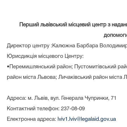
Перший львівський місцевий центр з надан
допомог
Директор центру
:
Калюжна Барбара Володимир
Юрисдикція місцевого Центру:
•Перемишлянський район; Пустом
и
тівський рай
район міста Львова; Личаківський район міста 
Адреса: м. Львів, вул. Генерала Чупринки, 71
Контактний телефон: 237-08-09
Електронна адреса:
lviv1.lviv@legalaid.gov.ua