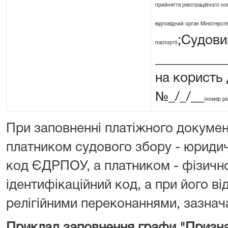
прийняття реєстраційного ном
відповідний орган Міністерства
;Судовий
паспорті)
__________
на користь
№_/_/__
(номер рі
При заповненні платіжного докумен
платником судового збору - юриди
код ЄДРПОУ, а платником - фізичн
ідентифікаційний код, а при його від
релігійними переконаннями, зазнача