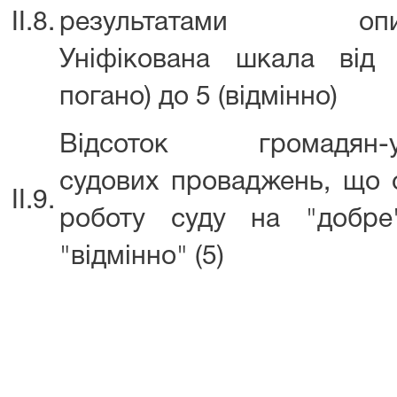
ІІ.8.
результатами опиту
Уніфікована шкала від
погано) до 5 (відмінно)
Відсоток громадян-уч
судових проваджень, що 
ІІ.9.
роботу суду на "добре
"відмінно" (5)