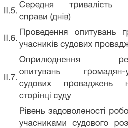
Середня тривалість р
ІІ.5.
справи (днів)
Проведення опитувань г
ІІ.6.
учасників судових провад
Оприлюднення резул
опитувань громадян-уч
ІІ.7.
судових проваджень 
сторінці суду
Рівень задоволеності роб
учасниками судового роз