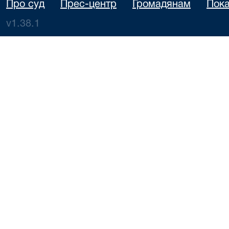
Про суд
Прес-центр
Громадянам
Пока
v1.38.1