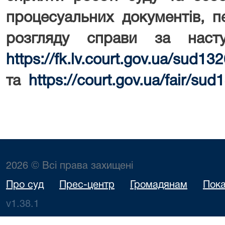
процесуальних документів, п
розгляду справи за наст
https://fk.lv.court.gov.ua/sud
та
https://court.gov.ua/fair/sud
2026 © Всі права захищені
Про суд
Прес-центр
Громадянам
Пока
v1.38.1