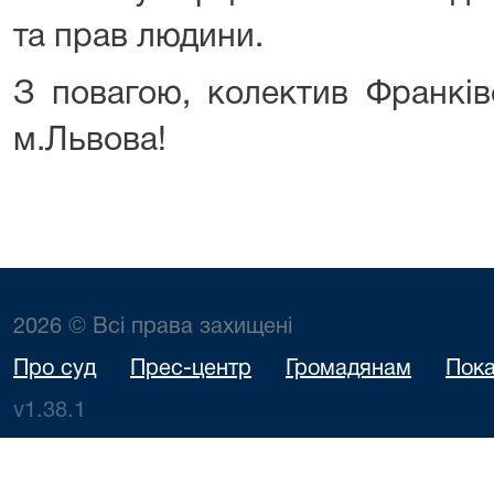
та прав людини.
З повагою, колектив Франків
м.Львова!
2026 © Всі права захищені
Про суд
Прес-центр
Громадянам
Пока
v1.38.1