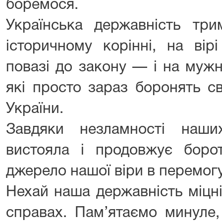
боремося.
Українська державність три
історичному корінні, на вір
повазі до закону — і на мужн
які просто зараз боронять с
України.
Завдяки незламності наши
вистояла і продовжує борот
джерело нашої віри в перемогу
Нехай наша державність міцні
справах. Пам’ятаємо минуле,