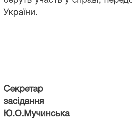
беруть участь у справі, пере
України.
Секретар 
засід
Ю.О.Мучинська