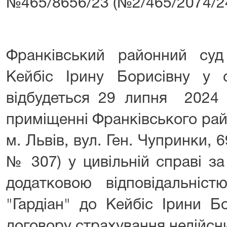
№465/8656/23 (№2/465/2074/2
Франківський районний су
Кейбіс Ірину Борисівну у с
відбудеться 29 липня 2024
приміщенні Франківського рай
м. Львів, вул. Ген. Чупринки, 
№ 307) у цивільній справі з
додатковою відповідальніст
"Гардіан" до Кейбіс Ірини Б
договору страхування недійсн