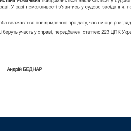
истина Романівна
повідомляється викликається у судове 
справі. У разі неможливості з’явитись у судове засідання,
ба вважається повідомленою про дату, час і місце розгляд
і беруть участь у справі, передбачені статтею 223 ЦПК Укра
Андрій БЕДНАР