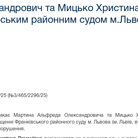
ндрович та Мицько Христина
вським районним судом м.Льв
3/465/2296/25)
ликає Мартина Альфреда Олександровича та Мицько Хр
щенні Франківського районного суду м. Львова (м. Львів, в
опорушення.