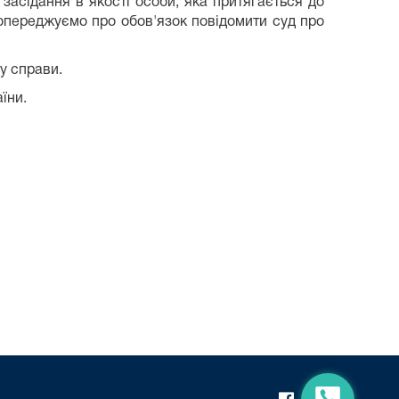
засідання в якості особи, яка притягається до
 попереджуємо про обов'язок повідомити суд про
у справи.
їни.