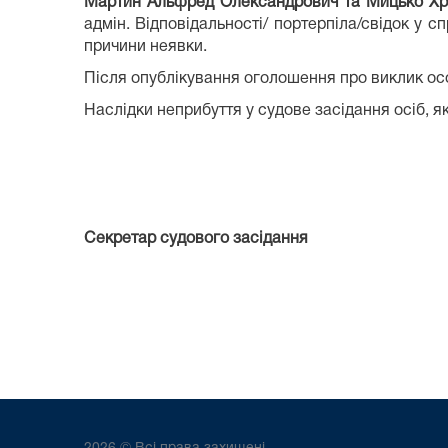
Мартин Альфред Олександрович та Мицько Хр
адмін. Відповідальності/ портерпіла/свідок у 
причини неявки.
Після опублікування оголошення про виклик осо
Наслідки неприбуття у судове засідання осіб, як
Секретар судового засідання