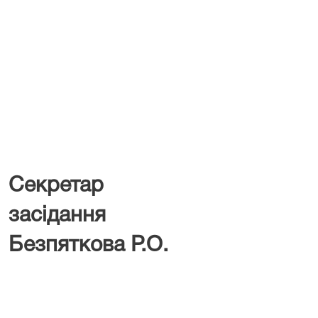
Секретар 
засід
Безпяткова Р.О.