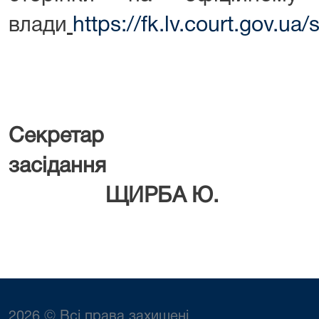
влади
https://fk.lv.court.gov.
Секретар 
засід
ЩИРБА Ю.
2026 © Всі права захищені