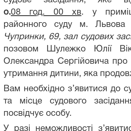
судове засідання, яке в
о.
08 год. 00 хв
. у примі
районного суду м. Львов
Чупринки, 69, зал судових за
позовом Шулежко Юлії Ві
Олександра Сергійовича про 
утримання дитини, яка продов
Вам необхідно з’явитися до су
та місце судового засідан
посвідчує особу.
У разі неможливості з’явити