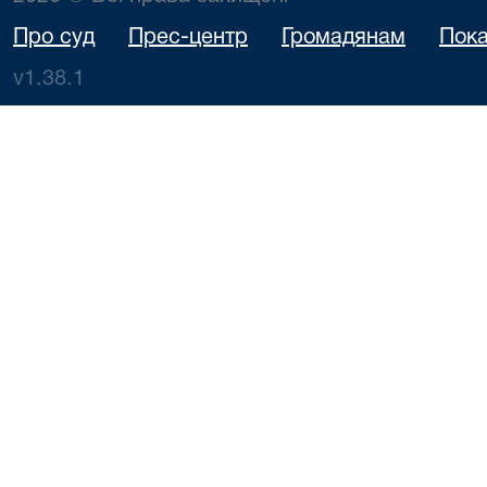
Про суд
Прес-центр
Громадянам
Пока
v1.38.1