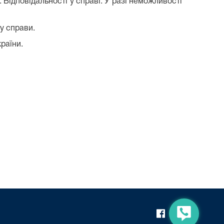
 Відповідальності у справі. У разі неможливості
у справи.
раїни.