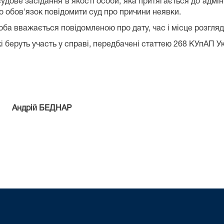
ове засідання в якості особи, яка притягається до адмін.
о обов'язок повідомити суд про причини неявки.
ба вважається повідомленою про дату, час і місце розгляд
і беруть участь у справі, передбачені статтею 268 КУпАП Ук
Андрій БЕДНАР