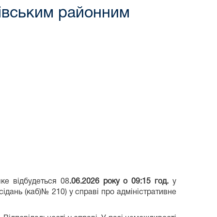
івським районним
ке відбудеться 08
.06.2026 року о 09:15
год.
у
сідань (каб)№ 210) у справі про адміністративне