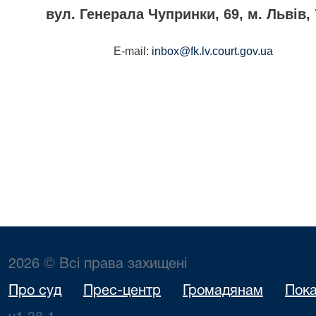
вул. Генерала Чупринки, 69, м. Львів, 
E
-
mail
:
inbox@fk.lv.court.gov.ua
2026 © Всі права захищені
Про суд
Прес-центр
Громадянам
Пока