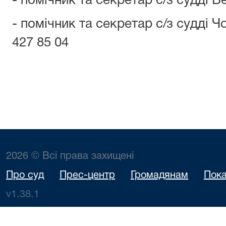
- помічник та секретар с/з судді В
- помічник та секретар с/з судді Чо
427 85 04
2026 © Всі права захищені
Про суд
Прес-центр
Громадянам
Пока
v1.38.1