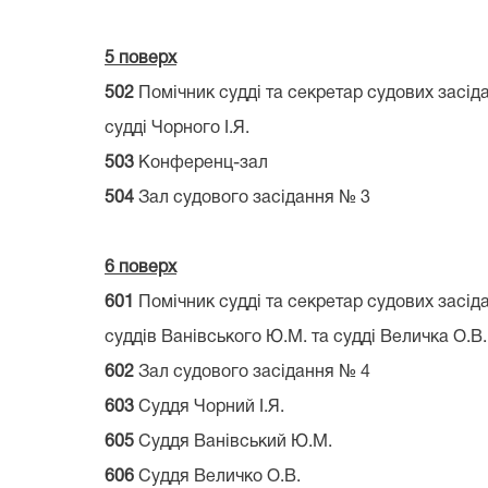
5 поверх
502
Помічник судді та секретар судових засід
судді Чорного І.Я. 237-65
503
Конференц-зал
504
Зал судового засідання № 3
6 поверх
601
Помічник судді та секретар судових засід
суддів Ванівського Ю.М. та судді Велич
602
Зал судового засідання № 4
603
Суддя Чорний І.Я. 237-65-
605
Суддя Ванівський Ю.М. 
606
Суддя Величко О.В. 2