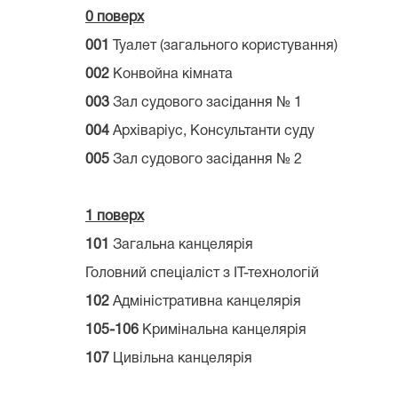
0 поверх
001
Туалет (загального користування)
002
Конвойна кімната
003
Зал судового засідання № 1
004
Архіваріус, Консульта
005
Зал судового засідання № 2
1 поверх
101
Загальна канцелярія
Головний спеціаліст з ІТ-технолог
102
Адміністративна канцелярі
105-106
Кримінальна канцелярія
107
Цивільна канцелярія 