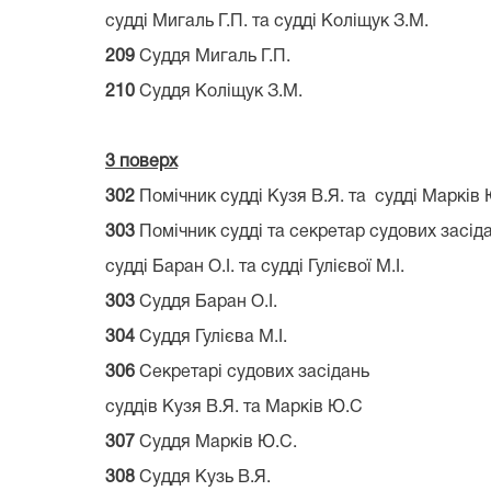
судді Мигаль Г.П. та судді Коліщу
209
Суддя Мигаль Г.П. 
210
Суддя Коліщук 
3 поверх
302
Помічник судді Кузя В.Я. та судді 
303
Помічник судді та секретар судових засід
судді Баран О.І. та судді Гулієво
303
Суддя Баран О.І. 
304
Суддя Гулієва М.І. 
306
Секретарі судових засідань
суддів Кузя В.Я. та Марків Ю
307
Суддя Марків Ю.С. 
308
Суддя Кузь В.Я. 2