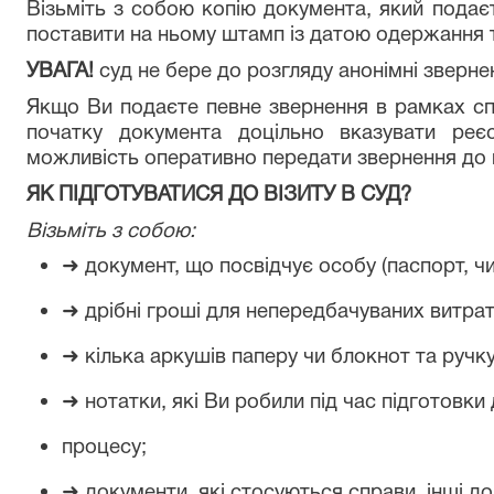
Візьміть з собою копію документа, який подаєт
поставити на ньому штамп із датою одержання 
УВАГА!
суд не бере до розгляду анонімні зверне
Якщо Ви подаєте певне звернення в рамках спр
початку документа доцільно вказувати реє
можливість оперативно передати звернення до в
ЯК ПІДГОТУВАТИСЯ ДО ВІЗИТУ В СУД?
Візьміть з собою:
➜
документ, що посвідчує особу (паспорт, чи
➜
дрібні гроші для непередбачуваних витрат 
➜
кілька аркушів паперу чи блокнот та ручку
➜
нотатки, які Ви робили під час підготовки
процесу;
➜
документи, які стосуються справи, інші до