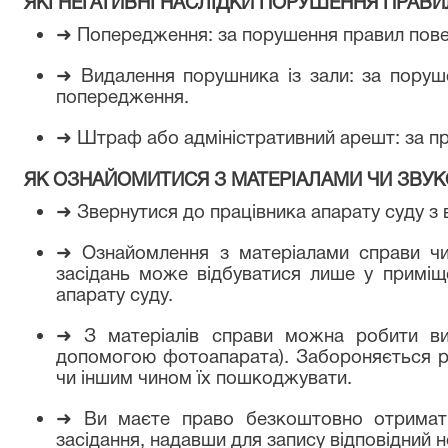
ЯКІ НЕГАТИВНІ НАСЛІДКИ ПОРУШЕННЯ ПРАВИ
➜
Попередження: за порушення правил повед
➜
Видалення порушника із зали: за поруше
попередження.
➜
Штраф або адміністративний арешт: за пр
ЯК ОЗНАЙОМИТИСЯ З МАТЕРІАЛАМИ ЧИ ЗВУ
➜
Звернутися до працівника апарату суду з 
➜
Ознайомлення з матеріалами справи чи
засідань може відбуватися лише у приміще
апарату суду.
➜
З матеріалів справи можна робити витя
допомогою фотоапарата). Забороняється р
чи іншим чином їх пошкоджувати.
➜
Ви маєте право безкоштовно отримати
засідання, надавши для запису відповідний н