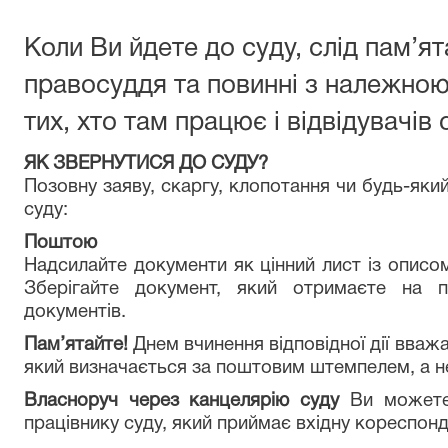
Коли Ви йдете до суду, слід пам’я
правосуддя та повинні з належною
тих, хто там працює і відвідувачів 
ЯК ЗВЕРНУТИСЯ ДО СУДУ?
Позовну заяву, скаргу, клопотання чи будь-як
суду:
Поштою
Надсилайте документи як цінний лист із описо
Зберігайте документ, який отримаєте на п
документів.
Пам’ятайте!
Днем вчинення відповідної дії вваж
який визначається за поштовим штемпелем, а н
Власноруч через канцелярію суду
Ви можете 
працівнику суду, який приймає вхідну кореспонде