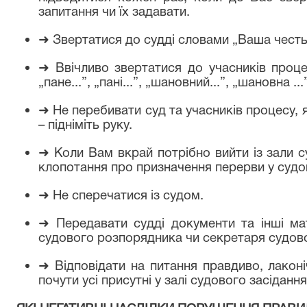
запитання чи їх задавати.
➜
Звертатися до судді словами „Ваша честь
➜
Ввічливо звертатися до учасників проце
„пане...”, „пані...”, „шановний...”, „шановна ...”
➜
Не перебивати суд та учасників процесу,
– підніміть руку.
➜
Коли Вам вкрай потрібно вийти із зали с
клопотання про призначення перерви у судов
➜
Не сперечатися із судом.
➜
Передавати судді документи та інші ма
судового розпорядника чи секретаря судово
➜
Відповідати на питання правдиво, лаконі
почути усі присутні у залі судового засідання