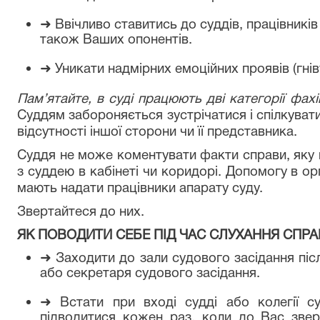
➜
Ввічливо ставитись до суддів, працівників 
також Ваших опонентів.
➜
Уникати надмірних емоційних проявів (гніву
Пам’ятайте, в суді працюють дві категорії фахі
Суддям забороняється зустрічатися і спілкуватис
відсутності іншої сторони чи її представника.
Суддя не може коментувати факти справи, яку в
з суддею в кабінеті чи коридорі. Допомогу в о
мають надати працівники апарату суду.
Звертайтеся до них.
ЯК ПОВОДИТИ СЕБЕ ПІД ЧАС СЛУХАННЯ СПРА
➜
Заходити до зали судового засідання пі
або секретаря судового засідання.
➜
Встати при вході судді або колегії су
підводитися кожен раз, коли до Вас звер