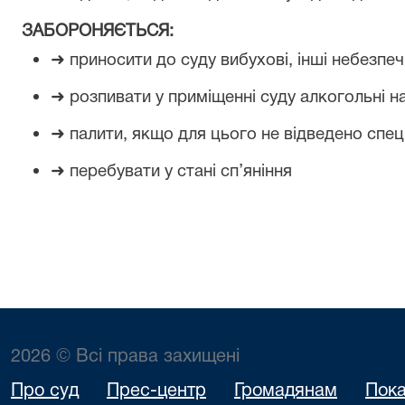
ЗАБОРОНЯЄТЬСЯ:
➜
приносити до суду вибухові, інші небезпеч
➜
розпивати у приміщенні суду алкогольні н
➜
палити, якщо для цього не відведено спец
➜
перебувати у стані сп’яніння
2026 © Всі права захищені
Про суд
Прес-центр
Громадянам
Пока